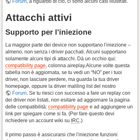
Forum
, a riguardo di ciò, ci sono alcuni casi illustrati.
Attacchi attivi
Supporto per l'iniezione
La maggior parte dei device non supportano l'iniezione –
almeno, non senza i driver pacchati. Alcuni supportano
solamente alcuni tipi di attacchi. Dà un occhio qui:
compatibility page
, colonna aireplay.Alcune volte questa
tabella non è aggiornata, se tu vedi un “NO” per i tuoi
driver, non lasciare perdere, ma guarda la tua driver
homepage, oppure la driver maliling list del nostro
Forum
. Se tu riesci con successo a fare un replay con
dei driver non listati, non esitare ad aggiornare la pagina
delle compatibilità:
compatibility page
e ad aggiungere un
link per spiegare come si fa. (Per fare questo devi
richiedere un account wiki su
IRC
.)
Il primo passo è assicurarsi che l'iniezione funzioni