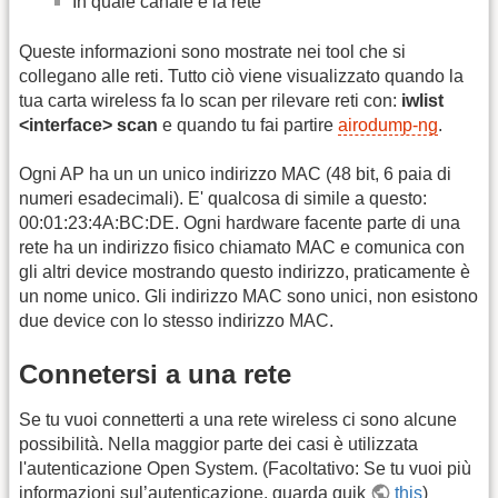
In quale canale è la rete
Queste informazioni sono mostrate nei tool che si
collegano alle reti. Tutto ciò viene visualizzato quando la
tua carta wireless fa lo scan per rilevare reti con:
iwlist
<interface> scan
e quando tu fai partire
airodump-ng
.
Ogni AP ha un un unico indirizzo MAC (48 bit, 6 paia di
numeri esadecimali). E' qualcosa di simile a questo:
00:01:23:4A:BC:DE. Ogni hardware facente parte di una
rete ha un indirizzo fisico chiamato MAC e comunica con
gli altri device mostrando questo indirizzo, praticamente è
un nome unico. Gli indirizzo MAC sono unici, non esistono
due device con lo stesso indirizzo MAC.
Connetersi a una rete
Se tu vuoi connetterti a una rete wireless ci sono alcune
possibilità. Nella maggior parte dei casi è utilizzata
l'autenticazione Open System. (Facoltativo: Se tu vuoi più
informazioni sul’autenticazione, guarda quik
this
)