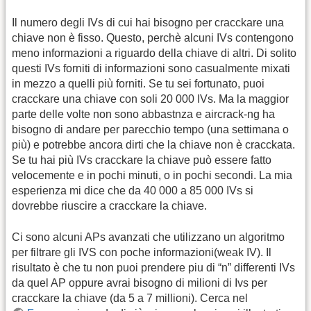
Il numero degli IVs di cui hai bisogno per cracckare una
chiave non è fisso. Questo, perchè alcuni IVs contengono
meno informazioni a riguardo della chiave di altri. Di solito
questi IVs forniti di informazioni sono casualmente mixati
in mezzo a quelli più forniti. Se tu sei fortunato, puoi
cracckare una chiave con soli 20 000 IVs. Ma la maggior
parte delle volte non sono abbastnza e aircrack-ng ha
bisogno di andare per parecchio tempo (una settimana o
più) e potrebbe ancora dirti che la chiave non è cracckata.
Se tu hai più IVs cracckare la chiave può essere fatto
velocemente e in pochi minuti, o in pochi secondi. La mia
esperienza mi dice che da 40 000 a 85 000 IVs si
dovrebbe riuscire a cracckare la chiave.
Ci sono alcuni APs avanzati che utilizzano un algoritmo
per filtrare gli IVS con poche informazioni(weak IV). Il
risultato è che tu non puoi prendere piu di “n” differenti IVs
da quel AP oppure avrai bisogno di milioni di Ivs per
cracckare la chiave (da 5 a 7 millioni). Cerca nel