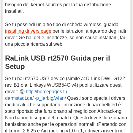
bisogno dei kernel-sources per la tua distribuzione
installati.
Se tu possiedi un altro tipo di scheda wireless, guarda
installing drivers page
per le istruzioni a riguardo degli altri
driver. Se hai delle incertezze, se non sai se installarli, fai
una piccola ricerca sul web.
RaLink USB rt2570 Guida per il
Setup
Se tu hai rt2570 USB device (simile a: D-Link DWL-G122
rev. B1 o a: Linksys WUSB54G v4) puoi utilizzare questi
driver:
http://homepages.tu-
darmstadt.de/~p_larbig/wlan/
Questi sono speciali drivers
modificati, che supportano l'inziezione di pacchetti ed è
stato riportato che funzionano al meglio con Aircrack-ng.
Non hanno bisogno della patch. Questi drivers funzionano
benissimo anche per le operazioni normali. (Partendo con
il kernel 2.6.25 e Aircrack-ng v1.0-rc1, i drivers inseriti nel