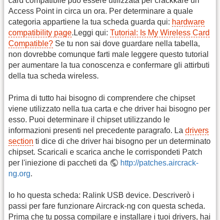
card compatibile può essere utilizzata per crackkare un
Access Point in circa un ora. Per determinare a quale
categoria appartiene la tua scheda guarda qui:
hardware
compatibility page
.Leggi qui:
Tutorial: Is My Wireless Card
Compatible?
Se tu non sai dove guardare nella tabella,
non dovrebbe comunque farti male leggere questo tutorial
per aumentare la tua conoscenza e confermare gli attirbuti
della tua scheda wireless.
Prima di tutto hai bisogno di comprendere che chipset
viene utilizzato nella tua carta e che driver hai bisogno per
esso. Puoi determinare il chipset utilizzando le
informazioni presenti nel precedente paragrafo. La
drivers
section
ti dice di che driver hai bisogno per un determinato
chipset. Scaricali e scarica anche le corrispondeti Patch
per l'iniezione di paccheti da
http://patches.aircrack-
ng.org
.
Io ho questa scheda: Ralink USB device. Descriverò i
passi per fare funzionare Aircrack-ng con questa scheda.
Prima che tu possa compilare e installare i tuoi drivers, hai