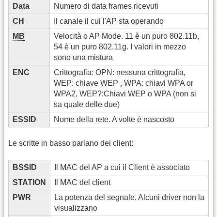
Data
Numero di data frames ricevuti
CH
Il canale il cui l'AP sta operando
MB
Velocità o AP Mode. 11 è un puro 802.11b,
54 è un puro 802.11g. I valori in mezzo
sono una mistura
ENC
Crittografia: OPN: nessuna crittografia,
WEP: chiave WEP , WPA: chiavi WPA or
WPA2, WEP?:Chiavi WEP o WPA (non si
sa quale delle due)
ESSID
Nome della rete. A volte è nascosto
Le scritte in basso parlano dei client:
BSSID
Il MAC del AP a cui il Client è associato
STATION
Il MAC del client
PWR
La potenza del segnale. Alcuni driver non la
visualizzano