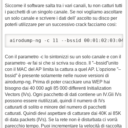
Siccome il software salta tra i vari canali, tu non catturi tutti
i pacchetti di un singolo canale. Se noi vogliamo ascoltare
un solo canale e scrivere i dati dell’ ascolto su disco per
poterli utilizzare per un successivo crack facciamo cosi:
airodump-ng -c 11 --bssid 00:01:02:03:04:
Con il parametro -c lo sintonizzi su un solo canale e con il
parametro -w fai si che si scriva su disco. Il ”–bssid”unito
con il MAC del AP limita la cattura a quel AP. L'opzione ”–
bssid” è presente solamente nelle nuove versioni di
airodump-ng. Prima di poter cracckare una WEP hai
bisogno dai 40 000 agli 85 000 differenti Initialization
Vectors (IVs). Ogni pacchetto di dati contiene un IV.Gli IVs
possono essere riutilizzati, quindi il numero di IVs
catturarti di solito e minore del numero di pacchetti
catturati. Quindi devi aspettare di catturare dai 40K ai 85K
di data packets (IVs). Se la rete non è disturbata ci vorrà
parecchio tempo. Puoi incrementare la velocità di raccolta