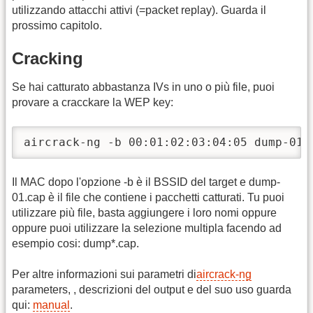
utilizzando attacchi attivi (=packet replay). Guarda il
prossimo capitolo.
Cracking
Se hai catturato abbastanza IVs in uno o più file, puoi
provare a cracckare la WEP key:
aircrack-ng -b 00:01:02:03:04:05 dump-01.
Il MAC dopo l'opzione -b è il BSSID del target e dump-
01.cap è il file che contiene i pacchetti catturati. Tu puoi
utilizzare più file, basta aggiungere i loro nomi oppure
oppure puoi utilizzare la selezione multipla facendo ad
esempio cosi: dump*.cap.
Per altre informazioni sui parametri di
aircrack-ng
parameters, , descrizioni del output e del suo uso guarda
qui:
manual
.