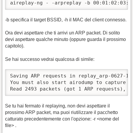
aireplay-ng - -arpreplay -b 00:01:02:03:0
-b specifica il target BSSID, -h il MAC del client connesso.
Ora devi aspettare che ti arrivi un ARP packet. Di solito
devi aspettare qualche minuto (oppure guarda il prossimo
capitolo).
Se hai successo vedrai qualcosa di simile:
Saving ARP requests in replay_arp-0627-121
You must also start airodump to capture re
Read 2493 packets (got 1 ARP requests), s
Se tu hai fermato il replaying, non devi aspettare il
prossimo ARP packet, ma puoi riutilizzare il pacchetto
catturato precedentemente con l'opzione: -r <nome del
file> .