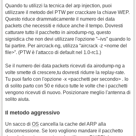
Quando tu utilizzi la tecnica del arp injection, puoi
utilizzare il metodo del PTW per cracckare la chiave WEP.
Questo riduce drammaticamente il numero dei data
packets che necessiti e riduce anche il tempo. Dovresti
catturare tutto il pacchetto in airodump-ng, questo
signidica che non devi utilizzare l'opzione ”–ivs” quando lo
fai partire. Per aircrack-ng, utilizza “aircrack -z <nome del
file>”. (PTW è l'attacco di default nel 1.0-rc1.)
Se il numero dei data packets ricevuti da airodump-ng a
volte smette di crescere,tu dovresti ridurre la replay-rate.
Tu puoi farlo con l'opzione -x <pacchetti per secondo> . Io
di solito parto con 50 e riduco tutte le volte che i pacchetti
vengono ricevuti di nuovo. Posizionare meglio l'antenna di
solito aiuta.
Il metodo aggressivo
Un sacco di
OS
cancella la cache del ARP alla
disconnessione. Se loro vogliono mandare il pacchetto