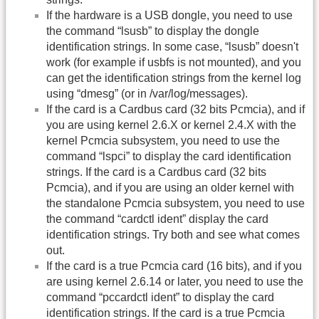
If the hardware is a USB dongle, you need to use
the command “lsusb” to display the dongle
identification strings. In some case, “lsusb” doesn't
work (for example if usbfs is not mounted), and you
can get the identification strings from the kernel log
using “dmesg” (or in /var/log/messages).
If the card is a Cardbus card (32 bits Pcmcia), and if
you are using kernel 2.6.X or kernel 2.4.X with the
kernel Pcmcia subsystem, you need to use the
command “lspci” to display the card identification
strings. If the card is a Cardbus card (32 bits
Pcmcia), and if you are using an older kernel with
the standalone Pcmcia subsystem, you need to use
the command “cardctl ident” display the card
identification strings. Try both and see what comes
out.
If the card is a true Pcmcia card (16 bits), and if you
are using kernel 2.6.14 or later, you need to use the
command “pccardctl ident” to display the card
identification strings. If the card is a true Pcmcia