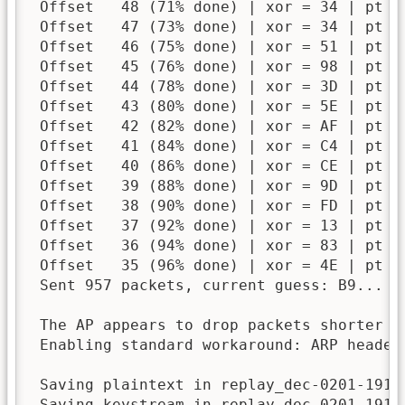
 Offset   48 (71% done) | xor = 34 | pt =
 Offset   47 (73% done) | xor = 34 | pt =
 Offset   46 (75% done) | xor = 51 | pt =
 Offset   45 (76% done) | xor = 98 | pt =
 Offset   44 (78% done) | xor = 3D | pt =
 Offset   43 (80% done) | xor = 5E | pt =
 Offset   42 (82% done) | xor = AF | pt =
 Offset   41 (84% done) | xor = C4 | pt =
 Offset   40 (86% done) | xor = CE | pt =
 Offset   39 (88% done) | xor = 9D | pt =
 Offset   38 (90% done) | xor = FD | pt =
 Offset   37 (92% done) | xor = 13 | pt =
 Offset   36 (94% done) | xor = 83 | pt =
 Offset   35 (96% done) | xor = 4E | pt =
 Sent 957 packets, current guess: B9...

 The AP appears to drop packets shorter th
 Enabling standard workaround: ARP header 
 Saving plaintext in replay_dec-0201-19170
 Saving keystream in replay_dec-0201-19170