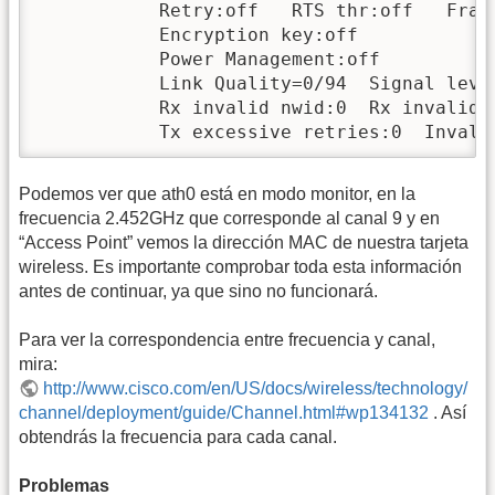
           Retry:off   RTS thr:off   Fragm
           Encryption key:off

           Power Management:off

           Link Quality=0/94  Signal leve
           Rx invalid nwid:0  Rx invalid c
           Tx excessive retries:0  Invali
Podemos ver que ath0 está en modo monitor, en la
frecuencia 2.452GHz que corresponde al canal 9 y en
“Access Point” vemos la dirección MAC de nuestra tarjeta
wireless. Es importante comprobar toda esta información
antes de continuar, ya que sino no funcionará.
Para ver la correspondencia entre frecuencia y canal,
mira:
http://www.cisco.com/en/US/docs/wireless/technology/
channel/deployment/guide/Channel.html#wp134132
. Así
obtendrás la frecuencia para cada canal.
Problemas