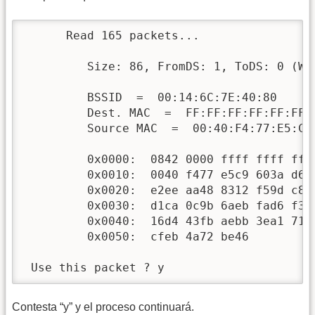
      Read 165 packets...

         Size: 86, FromDS: 1, ToDS: 0 (WEP
         BSSID  =  00:14:6C:7E:40:80

         Dest. MAC  =  FF:FF:FF:FF:FF:FF

         Source MAC  =  00:40:F4:77:E5:C9

         0x0000:  0842 0000 ffff ffff fff
         0x0010:  0040 f477 e5c9 603a d60
         0x0020:  e2ee aa48 8312 f59d c8c
         0x0030:  d1ca 0c9b 6aeb fad6 f39
         0x0040:  16d4 43fb aebb 3ea1 710
         0x0050:  cfeb 4a72 be46          
 Use this packet ? y
Contesta “y” y el proceso continuará.