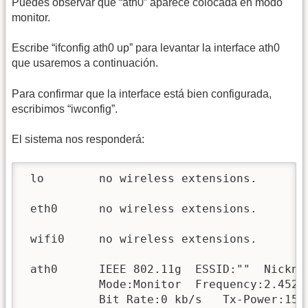
Puedes observar que “ath0” aparece colocada en modo
monitor.
Escribe “ifconfig ath0 up” para levantar la interface ath0
que usaremos a continuación.
Para confirmar que la interface está bien configurada,
escribimos “iwconfig”.
El sistema nos responderá:
 lo        no wireless extensions.

 eth0      no wireless extensions.

 wifi0     no wireless extensions.

 ath0      IEEE 802.11g  ESSID:""  Nicknam
           Mode:Monitor  Frequency:2.452 
           Bit Rate:0 kb/s   Tx-Power:15 d