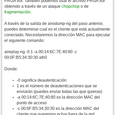
PRGA xor. Tambien podemos usar el archivo PRGA xor
obtenido a través de un ataque
chopchop
o de
fragmentación
.
A través de la salida de airodump-ng del paso anterior,
puedes determinar cual es el cliente que está actualmente
conectado. Necesitaremos la dirección MAC para ejecutar
el siguiente comando:
aireplay-ng -0 1 -a 00:14:6C:7E:40:80 -c
00:0F:B5:34:30:30 ath0
Donde:
-0 significa deautenticación
1 es el número de deautenticaciones que se
enviarán (puedes enviar todas las que quieras)
-a 00:14:6C:7E:40:80 es la dirección MAC del
punto de acceso
-c 00:0F:B5:34:30:30 es la dirección MAC del
cliente que queremos echar fuera de la red