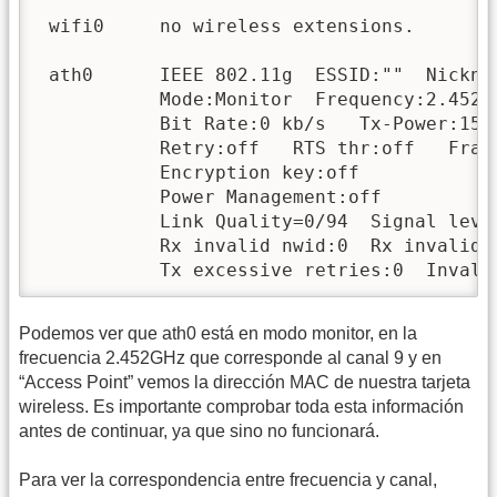
 wifi0     no wireless extensions.

 ath0      IEEE 802.11g  ESSID:""  Nicknam
           Mode:Monitor  Frequency:2.452 
           Bit Rate:0 kb/s   Tx-Power:15 d
           Retry:off   RTS thr:off   Fragm
           Encryption key:off

           Power Management:off

           Link Quality=0/94  Signal leve
           Rx invalid nwid:0  Rx invalid c
           Tx excessive retries:0  Invali
Podemos ver que ath0 está en modo monitor, en la
frecuencia 2.452GHz que corresponde al canal 9 y en
“Access Point” vemos la dirección MAC de nuestra tarjeta
wireless. Es importante comprobar toda esta información
antes de continuar, ya que sino no funcionará.
Para ver la correspondencia entre frecuencia y canal,