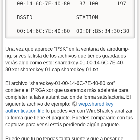
  00:14:6C:7E:40:80   37 100      197    
  BSSID              STATION            P
  00:14:6C:7E:40:80  00:0F:B5:34:30:30   
Una vez que aparece “PSK” en la ventana de airodump-
ng, si ves la lista de los archivos que tienes guardados
verás algo como esto: sharedkey-01-00-14-6C-7E-40-
80.xor sharedkey-01.cap sharedkey-01.txt
El archivo “sharedkey-01-00-14-6C-7E-40-80.xor”
contiene el PRGA xor que usaremos más adelante para
completer la falsa autenticación de forma satisfactoria. El
siguiente archivo de ejemplo:
wep.shared key
authentication file
lo puedes ver con WireShark y analizar
la forma que tiene el paquete. Puedes compararlo con tus
capturas para ver si estás perdiendo algún paquete.
Puede que tu no tengas tanta suerte y que a pesar de